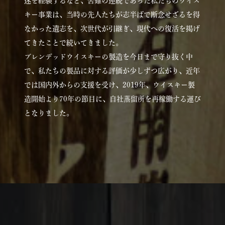
迷を経験するなど、苦難の連続であった私たちのウイス
キー事業は、当時の先人たちが志半ばで断念せざるを得
なかった遺志を、次世代が引継ぎ、現代への復活を掲げ
てきたことで続いてきました。
ブレンデッドウイスキーの製造を今日まで守り抜く中
で、私たちの製品に対する評価が少しずつ広がり、近年
では国内外からの支援を受け、2019年、ウイスキー製
造開始より70年の節目に、自社蒸留所を再稼働する運び
となりました。