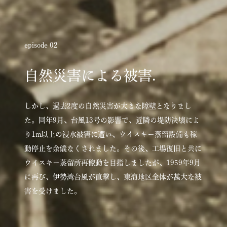
episode 02
自然災害による被害.
しかし、過去2度の自然災害が大きな障壁となりまし
た。同年9月、台風13号の影響で、近隣の堤防決壊によ
り1m以上の浸水被害に遭い、ウイスキー蒸留設備も稼
動停止を余儀なくされました。その後、工場復旧と共に
ウイスキー蒸留所再稼動を目指しましたが、1959年9月
に再び、伊勢湾台風が直撃し、東海地区全体が甚大な被
害を受けました。