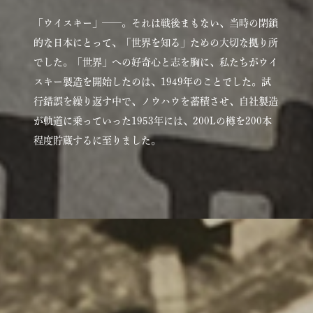
「ウイスキー」——。それは戦後まもない、当時の閉鎖
的な日本にとって、「世界を知る」ための大切な拠り所
でした。「世界」への好奇心と志を胸に、私たちがウイ
スキー製造を開始したのは、1949年のことでした。試
行錯誤を繰り返す中で、ノウハウを蓄積させ、自社製造
が軌道に乗っていった1953年には、200Lの樽を200本
程度貯蔵するに至りました。