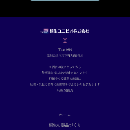
〒445-0891
愛知県西尾市下町丸山5番地
お酒は20歳になってから
飲酒運転は法律で禁止されています
妊娠中や授乳期の飲酒は
胎児・乳児の発育に悪影響を与えるおそれがあります
お酒は適量を
ホーム
相生の製品づくり